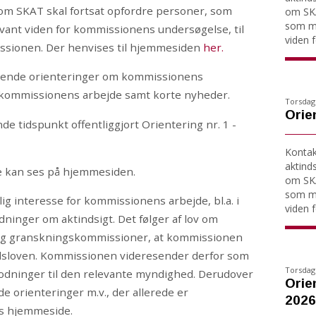
 SKAT skal fortsat opfordre personer, som
om SKA
som må
evant viden for kommissionens undersøgelse, til
viden fo
issionen. Der henvises til hjemmesiden
her.
bende orienteringer om kommissionens
 kommissionens arbejde samt korte nyheder.
Torsdag 
Orien
 tidspunkt offentliggjort Orientering nr. 1 -
Kontakt
aktind
 kan ses på hjemmesiden.
om SKA
som må
ig interesse for kommissionens arbejde, bl.a. i
viden fo
ninger om aktindsigt. Det følger af lov om
g granskningskommissioner, at kommissionen
hedsloven. Kommissionen videresender derfor som
Torsdag 
dninger til den relevante myndighed. Derudover
Orien
e orienteringer m.v., der allerede er
2026
s hjemmeside.