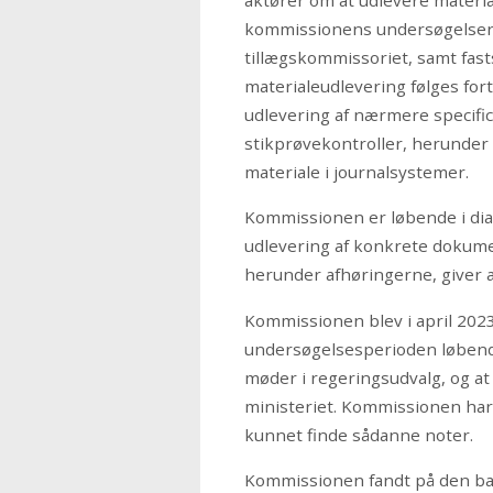
aktører om at udlevere materi
kommissionens undersøgelser
tillægskommissoriet, samt fast
materialeudlevering følges f
udlevering af nærmere specific
stikprøvekontroller, herunder 
materiale i journalsystemer.
Kommissionen er løbende i dia
udlevering af konkrete dokum
herunder afhøringerne, giver a
Kommissionen blev i april 2023
undersøgelsesperioden løbende
møder i regeringsudvalg, og at
ministeriet. Kommissionen har i
kunnet finde sådanne noter.
Kommissionen fandt på den bag