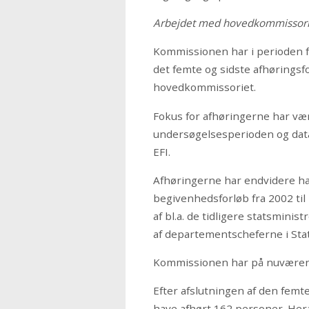
Arbejdet med hovedkommissorie
Kommissionen har i perioden fr
det femte og sidste afhøringsf
hovedkommissoriet.
Fokus for afhøringerne har vær
undersøgelsesperioden og datak
EFI.
Afhøringerne har endvidere ha
begivenhedsforløb fra 2002 til 
af bl.a. de tidligere statsmini
af departementscheferne i Stat
Kommissionen har på nuværende
Efter afslutningen af den femt
have afhørt 162 personer. Her