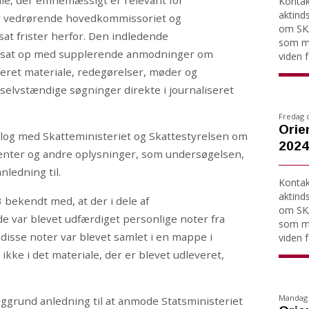
ale, der emnemæssigt er relevant for
Kontakt
aktind
 vedrørende hovedkommissoriet og
om SKA
sat frister herfor. Den indledende
som må
ortsat op med supplerende anmodninger om
viden fo
eret materiale, redegørelser, møder og
selvstændige søgninger direkte i journaliseret
Fredag 
Orie
log med Skatteministeriet og Skattestyrelsen om
2024
enter og andre oplysninger, som undersøgelsen,
nledning til.
Kontakt
aktind
 bekendt med, at der i dele af
om SKA
 var blevet udfærdiget personlige noter fra
som må
 disse noter var blevet samlet i en mappe i
viden fo
kke i det materiale, der er blevet udleveret,
Mandag 
grund anledning til at anmode Statsministeriet