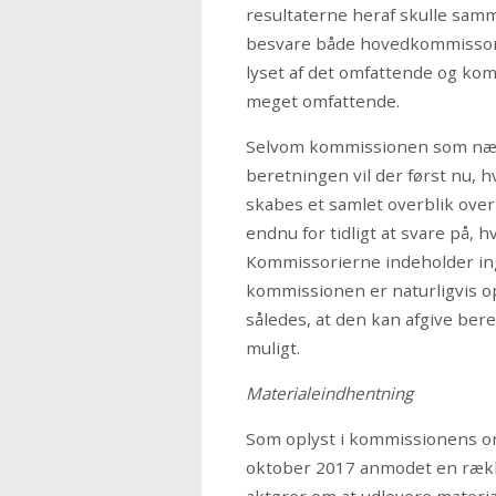
resultaterne heraf skulle sam
besvare både hovedkommissori
lyset af det omfattende og kom
meget omfattende.
Selvom kommissionen som nævn
beretningen vil der først nu, 
skabes et samlet overblik ove
endnu for tidligt at svare på,
Kommissorierne indeholder in
kommissionen er naturligvis o
således, at den kan afgive ber
muligt.
Materialeindhentning
Som oplyst i kommissionens o
oktober 2017 anmodet en rækk