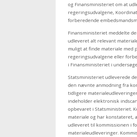
og Finansministeriet om at udle
regeringsudvalgene, Koordina
forberedende embedsmandsmøde
Finansministeriet meddelte den 
udleveret alt relevant material
muligt at finde materiale med p
regeringsudvalgene eller fo
i Finansministeriet i undersøg
Statsministeriet udleverede den
den nævnte anmodning fra komm
tidligere materialeudleveringe
indeholder elektronisk indscan
opbevaret i Statsministeriet
materiale og har konstateret, a
udleveret til kommissionen i f
materialeudleveringer. Komm