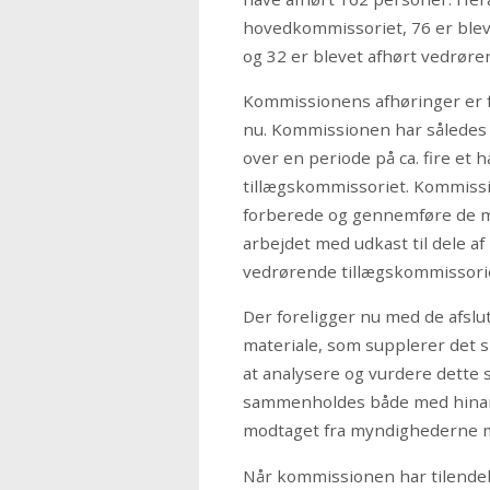
hovedkommissoriet, 76 er blev
og 32 er blevet afhørt vedrø
Kommissionens afhøringer er fo
nu. Kommissionen har således
over en periode på ca. fire et 
tillægskommissoriet. Kommissio
forberede og gennemføre de m
arbejdet med udkast til dele a
vedrørende tillægskommissori
Der foreligger nu med de afsl
materiale, som supplerer det s
at analysere og vurdere dette 
sammenholdes både med hinande
modtaget fra myndighederne m.
Når kommissionen har tilendebr