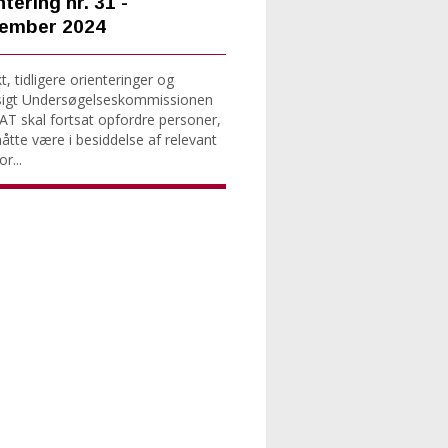
tering nr. 31 -
ember 2024
, tidligere orienteringer og
sigt Undersøgelseskommissionen
T skal fortsat opfordre personer,
tte være i besiddelse af relevant
r...