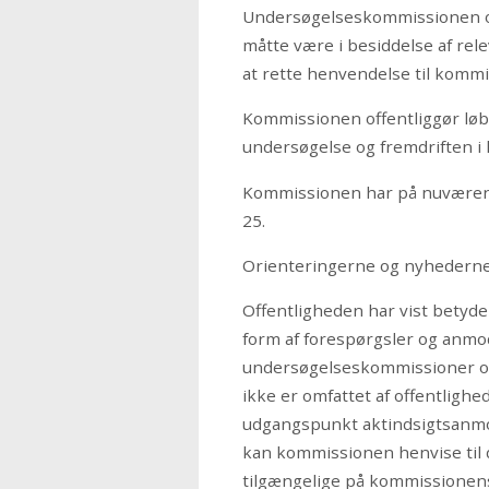
Undersøgelseskommissionen om
måtte være i besiddelse af rel
at rette henvendelse til komm
Kommissionen offentliggør lø
undersøgelse og fremdriften i
Kommissionen har på nuværende
25.
Orienteringerne og nyhederne
Offentligheden har vist betydel
form af forespørgsler og anmod
undersøgelseskommissioner o
ikke er omfattet af offentlig
udgangspunkt aktindsigtsanmo
kan kommissionen henvise til d
tilgængelige på kommissionen