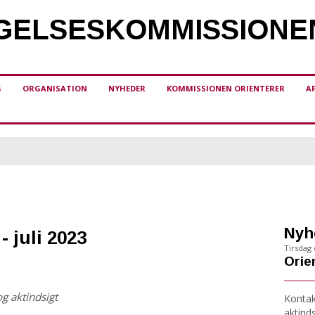
ELSES­KOMMISSIONE
G
ORGANISATION
NYHEDER
KOMMISSIONEN ORIENTERER
A
Nyh
- juli 2023
Tirsdag d
Orien
og aktindsigt
Kontakt
aktind