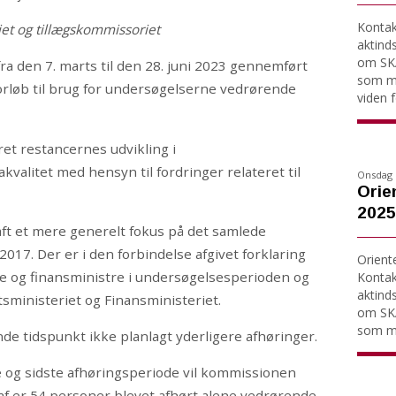
Kontakt
t og tillægskommissoriet
aktind
om SKA
a den 7. marts til den 28. juni 2023 gennemført
som må
orløb til brug for undersøgelserne vedrørende
viden fo
et restancernes udvikling i
valitet med hensyn til fordringer relateret til
Onsdag 
Orie
2025
ft et mere generelt fokus på det samlede
2017. Der er i den forbindelse afgivet forklaring
Orient
stre og finansministre i undersøgelsesperioden og
Kontakt
aktind
sministeriet og Finansministeriet.
om SKA
som må
 tidspunkt ikke planlagt yderligere afhøringer.
e og sidste afhøringsperiode vil kommissionen
af er 54 personer blevet afhørt alene vedrørende