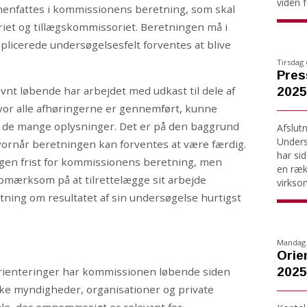
viden fo
menfattes i kommissionens beretning, som skal
et og tillægskommissoriet. Beretningen må i
plicerede undersøgelsesfelt forventes at blive
Tirsdag 
Pres
t løbende har arbejdet med udkast til dele af
2025
hvor alle afhøringerne er gennemført, kunne
r de mange oplysninger. Det er på den baggrund
Afslut
Under
 hvornår beretningen kan forventes at være færdig.
har si
gen frist for kommissionens beretning, men
en ræk
pmærksom på at tilrettelægge sit arbejde
virkso
etning om resultatet af sin undersøgelse hurtigst
Mandag 
Orie
2025
rienteringer har kommissionen løbende siden
e myndigheder, organisationer og private