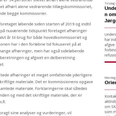
Tirsdag 
et afhørt alene vedrørende tillægskommissoriet,
Unde
rende begge kommissorier.
n om
Jørg
retaget løbende siden starten af 2019 og indtil
 på nuværende tidspunkt foretaget afhøringer
Under
halvt år til brug for både hovedkommissoriet og
har ind
nen har i den forløbne tid fokuseret på at
afgive 
forbin
ange afhøringer, men har også sideløbende
refusio
f beretningen og afgivet en delberetning
et.
uttede afhøringer et meget omfattende yderligere
Mandag d
kriftlige materiale. Det er kommissionens opgave
Orien
samlede materiale. Forklaringerne skal således
n og med det skriftlige materiale, der er
Kontakt
aktind
fl.
om SKA
som må
agt sine analyser og vurderinger, vil