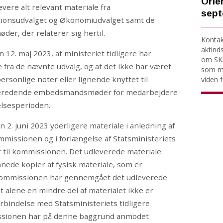
Orien
vere alt relevant materiale fra
sept
tionsudvalget og Økonomiudvalget samt de
r, der relaterer sig hertil.
Kontakt
aktind
12. maj 2023, at ministeriet tidligere har
om SKA
e fra de nævnte udvalg, og at det ikke har været
som må
ersonlige noter eller lignende knyttet til
viden fo
rberedende embedsmandsmøder for medarbejdere
elsesperioden.
 2. juni 2023 yderligere materiale i anledning af
issionen og i forlængelse af Statsministeriets
r til kommissionen. Det udleverede materiale
nede kopier af fysisk materiale, som er
. Kommissionen har gennemgået det udleverede
t alene en mindre del af materialet ikke er
orbindelse med Statsministeriets tidligere
issionen har på denne baggrund anmodet