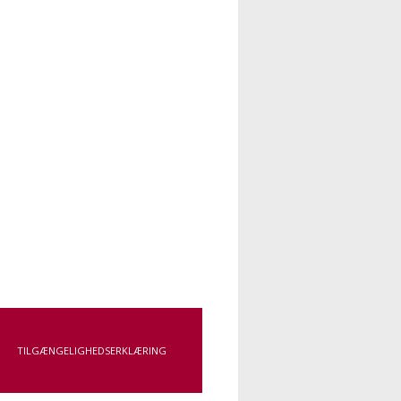
TILGÆNGELIGHEDSERKLÆRING