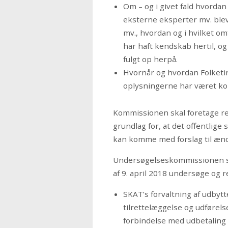
Om – og i givet fald hvordan 
eksterne eksperter mv. blev
mv., hvordan og i hvilket o
har haft kendskab hertil, og
fulgt op herpå.
Hvornår og hvordan Folketi
oplysningerne har været ko
Kommissionen skal foretage ret
grundlag for, at det offentlig
kan komme med forslag til ændr
Undersøgelseskommissionen ska
af 9. april 2018 undersøge og r
SKAT’s forvaltning af udby
tilrettelæggelse og udførel
forbindelse med udbetaling 