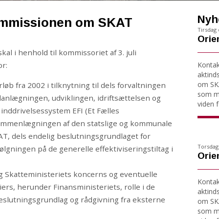
Nyh
mmissionen om SKAT
Tirsdag d
Orien
 i henhold til kommissoriet af 3. juli
r:
Kontakt
aktind
om SKA
b fra 2002 i tilknytning til dels forvaltningen
som må
lanlægningen, udviklingen, idriftsættelsen og
viden fo
 inddrivelsessystem EFI (Et Fælles
sammenlægningen af den statslige og kommunale
T, dels endelig beslutningsgrundlaget for
Torsdag 
lgningen på de generelle effektiviseringstiltag i
Orien
g Skatteministeriets koncerns og eventuelle
Kontakt
ers, herunder Finansministeriets, rolle i de
aktind
eslutningsgrundlag og rådgivning fra eksterne
om SKA
som må