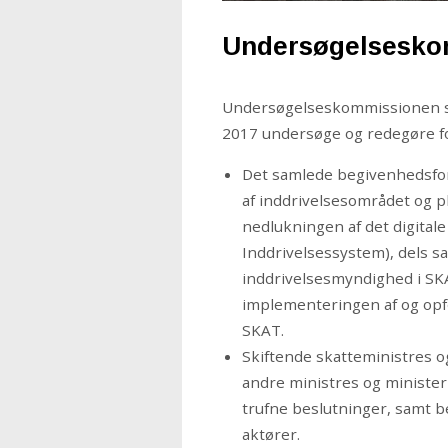
Undersøgelsesko
Undersøgelseskommissionen skal
2017 undersøge og redegøre fo
Det samlede begivenhedsforlø
af inddrivelsesområdet og p
nedlukningen af det digitale
Inddrivelsessystem), dels 
inddrivelsesmyndighed i SKA
implementeringen af og opfø
SKAT.
Skiftende skatteministres o
andre ministres og ministeri
trufne beslutninger, samt b
aktører.