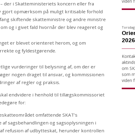
viden fo
– der i Skatteministeriets koncern eller fra
 gjort opmærksom på muligt kritisable forhold
mfang skiftende skatteministre og andre ministre
 om og i givet fald hvornår der blev reageret og
Torsdag 
Orien
2026
nget er blevet orienteret herom, og om
rrekte og fyldestgørende.
Kontakt
aktind
lige vurderinger til belysning af, om der er
om SKA
e søger nogen draget til ansvar, og kommissionen
som må
viden fo
inger af regler og praksis.
l endvidere i henhold til tillægskommissoriet
edegøre for:
tteskatteområdet omfattende SKAT’s
se af sagsbehandlingen og sagsoplysningen i
af refusion af udbytteskat, herunder kontrollen