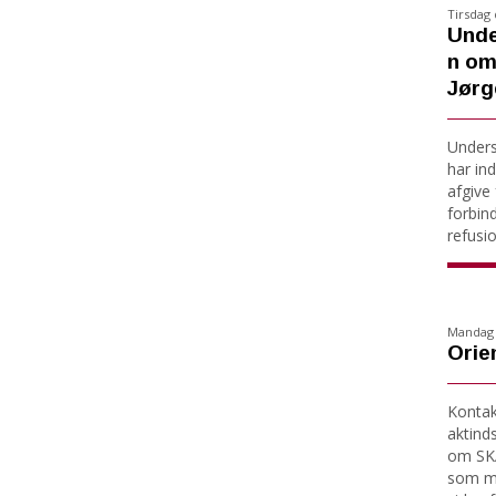
Tirsdag 
Unde
n om
Jørg
Under
har ind
afgive 
forbin
refusio
Mandag d
Orien
Kontakt
aktind
om SKA
som må