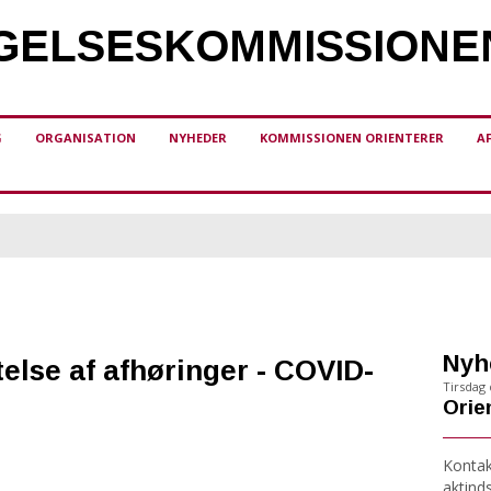
ELSES­KOMMISSIONE
G
ORGANISATION
NYHEDER
KOMMISSIONEN ORIENTERER
A
Nyh
else af afhøringer - COVID-
Tirsdag d
Orien
Kontakt
aktind