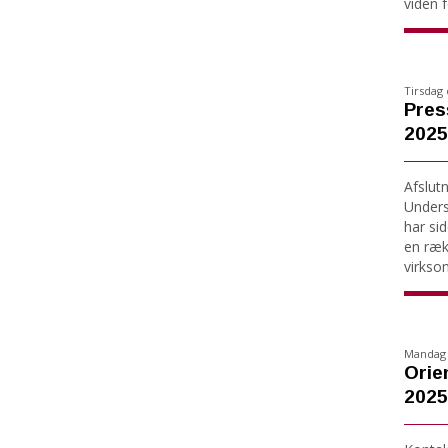
viden fo
Tirsdag 
Pres
2025
Afslut
Under
har si
en ræk
virkso
Mandag 
Orie
2025