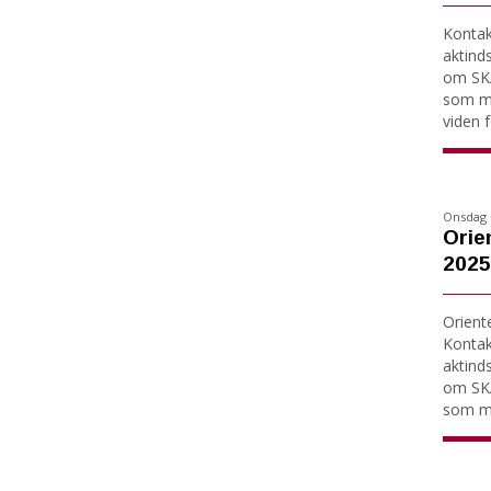
Kontakt
aktind
om SKA
som må
viden fo
Onsdag 
Orie
2025
Orient
Kontakt
aktind
om SKA
som må