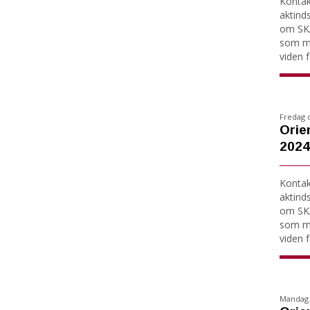
Kontakt
aktind
om SKA
som må
viden fo
Fredag 
Orie
2024
Kontakt
aktind
om SKA
som må
viden fo
Mandag 