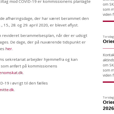
tiltag mod COVID-19 er kommissionens planlagte
om SKA
som må
viden fo
ld de afhøringsdage, der har været berammet den
, 15., 28. og 29. april 2020, er blevet aflyst.
 revideret berammelsesplan, når der er udsigt
Torsdag 
Orien
tages. De dage, der på nuværende tidspunkt er
ses
her
.
Kontakt
s sekretariat arbejder hjemmefra og kan
aktind
om SKA
on som anført på kommissionens
som må
enomskat.dk
.
viden fo
19 i øvrigt til den fælles
itte.dk
.
Torsdag 
Orien
2026