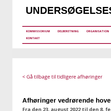
UNDERSØGELSES
KOMMISSORIUM
DELBERETNING
ORGANISATION
KONTAKT
< Gå til
bage til tidligere afhøringer
Afhøringer vedrørende hov
Fra den 23. august 2022 til den 8. f