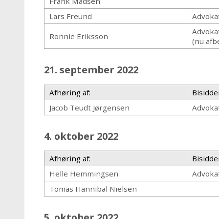
Frank Madsen
Lars Freund
Advokat
Advokat
Ronnie Eriksson
(nu afb
21. september 2022
Afhøring af:
Bisidde
Jacob Teudt Jørgensen
Advokat
4. oktober 2022
Afhøring af:
Bisidde
Helle Hemmingsen
Advokat
Tomas Hannibal Nielsen
5. oktober 2022