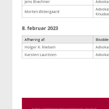
Jens Brøchner
Advokat
Advoka
Morten Østergaard
Knuds
8. februar 2023
Afhøring af:
Bisidde
Holger K. Nielsen
Advoka
Karsten Lauritzen
Advoka