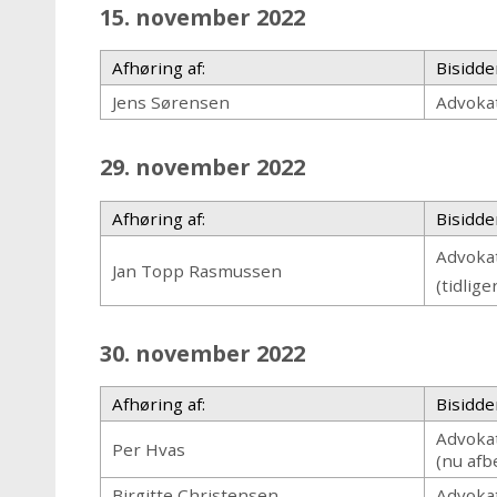
15. november 2022
Afhøring af:
Bisidde
Jens Sørensen
Advokat
29. november 2022
Afhøring af:
Bisidde
Advoka
Jan Topp Rasmussen
(tidlig
30. november 2022
Afhøring af:
Bisidde
Advoka
Per Hvas
(nu afb
Birgitte Christensen
Advoka